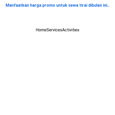
Manfaatkan harga promo untuk sewa tirai dibulan ini..
Home
Services
Activities
dan sirine peresmian
a Pejabat & Perusahaan di Jakarta & Bekasi - Solusi Profesiona
irai peresmian telah menjadi elemen penting dalam berbagai acar
impinan perusahaan, pemilihan tirai peresmian yang tepat akan