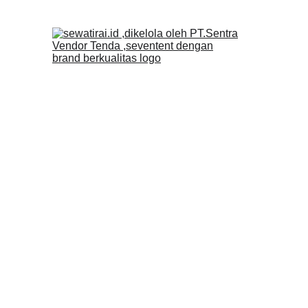
Sewa Tirai 
Sewa Tirai Peresmian untuk Acar
Peresmian dalam Acara Formal T
Bagi pejabat pemerintah atau p